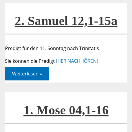
2. Samuel 12,1-15a
Predigt für den 11. Sonntag nach Trinitatis
Sie können die Predigt
HIER NACHHÖREN!
2.
Weiterlesen »
Samuel
12,1-
15a
1. Mose 04,1-16