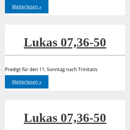
Johannes
Weiterlesen »
20,19-
23
Lukas 07,36-50
Predigt für den 11. Sonntag nach Trinitatis
Lukas
Weiterlesen »
07,36-
50
Lukas 07,36-50