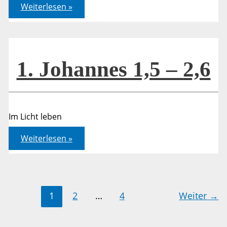
Matthäus
Weiterlesen »
03,13-
17
1. Johannes 1,5 – 2,6
Im Licht leben
1.
Weiterlesen »
Johannes
1,5
–
2,6
1
2
…
4
Weiter
→