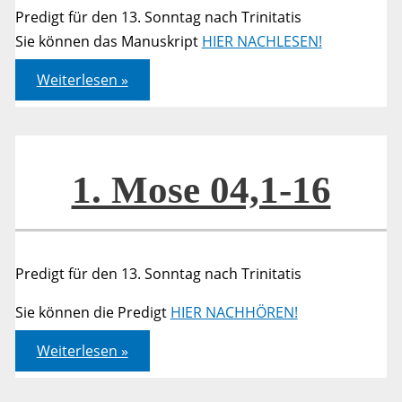
Predigt für den 13. Sonntag nach Trinitatis
Sie können das Manuskript
HIER NACHLESEN!
1.
Weiterlesen »
Mose
04,1-
16
1. Mose 04,1-16
Predigt für den 13. Sonntag nach Trinitatis
Sie können die Predigt
HIER NACHHÖREN!
1.
Weiterlesen »
Mose
04,1-
16