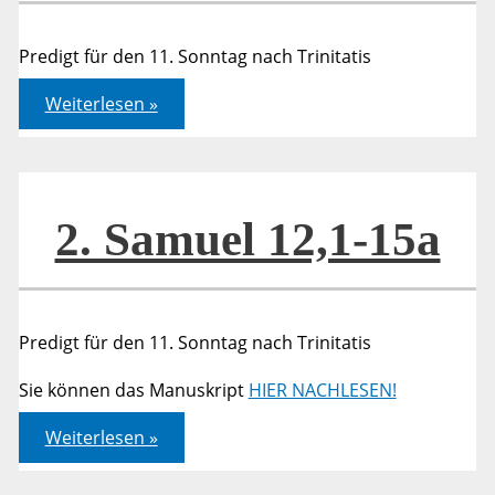
Predigt für den 11. Sonntag nach Trinitatis
Lukas
Weiterlesen »
07,36-
50
2. Samuel 12,1-15a
Predigt für den 11. Sonntag nach Trinitatis
Sie können das Manuskript
HIER NACHLESEN!
2.
Weiterlesen »
Samuel
12,1-
15a