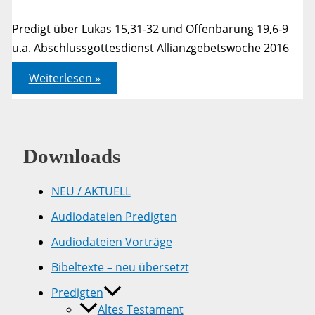
Predigt über Lukas 15,31-32 und Offenbarung 19,6-9
u.a. Abschlussgottesdienst Allianzgebetswoche 2016
Willkommen
Weiterlesen »
zu
Hause
beim
großen
Fest!
Downloads
NEU / AKTUELL
Audiodateien Predigten
Audiodateien Vorträge
Bibeltexte – neu übersetzt
Predigten
Altes Testament