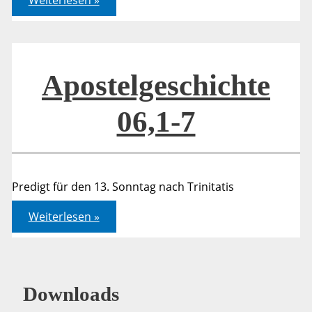
06,1-
7
Apostelgeschichte
06,1-7
Predigt für den 13. Sonntag nach Trinitatis
Apostelgeschichte
Weiterlesen »
06,1-
7
Downloads