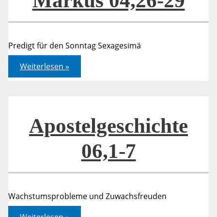
Markus 04,26-29
Predigt für den Sonntag Sexagesimä
Markus
Weiterlesen »
04,26-
29
Apostelgeschichte
06,1-7
Wachstumsprobleme und Zuwachsfreuden
Apostelgeschichte
Weiterlesen »