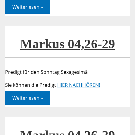
Markus
Weiterlesen »
04,26-
29
Markus 04,26-29
Predigt für den Sonntag Sexagesimä
Sie können die Predigt
HIER NACHHÖREN!
Markus
Weiterlesen »
04,26-
29