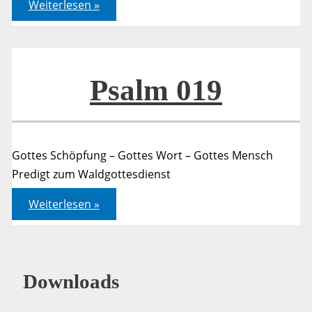
Psalm
Weiterlesen »
019
Psalm 019
Gottes Schöpfung – Gottes Wort – Gottes Mensch
Predigt zum Waldgottesdienst
Psalm
Weiterlesen »
019
Downloads