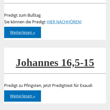
Predigt zum Bußtag
Sie können die Predigt
HIER NACHHÖREN!
Matthäus
Weiterlesen »
07,13-
20
Johannes 16,5-15
Predigt zu Pfingsten, jetzt Predigttext für Exaudi
Johannes
Weiterlesen »
16,5-
15