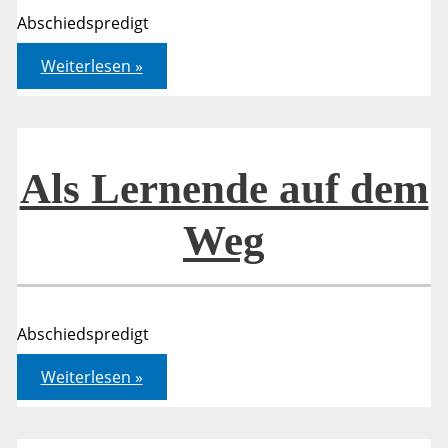
Abschiedspredigt
Als
Weiterlesen »
Lernende
auf
dem
Weg
Als Lernende auf dem
Weg
Abschiedspredigt
Als
Weiterlesen »
Lernende
auf
dem
Weg