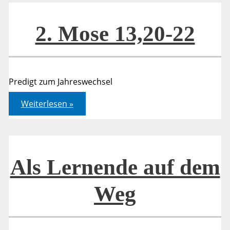
2. Mose 13,20-22
Predigt zum Jahreswechsel
2.
Weiterlesen »
Mose
13,20-
22
Als Lernende auf dem
Weg