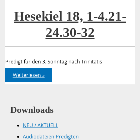
Hesekiel 18, 1-4.21-
24.30-32
Predigt für den 3. Sonntag nach Trinitatis
Hesekiel
Weiterlesen »
18,
1-
4.21-
24.30-
32
Downloads
NEU / AKTUELL
Audiodateien Predigten