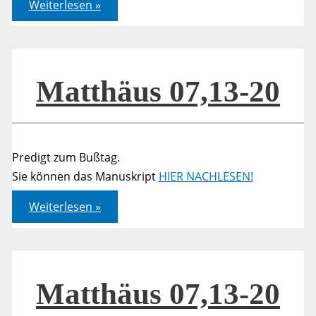
Leicht
Weiterlesen »
oder
lohnend?
Matthäus 07,13-20
Predigt zum Bußtag.
Sie können das Manuskript
HIER NACHLESEN!
Matthäus
Weiterlesen »
07,13-
20
Matthäus 07,13-20