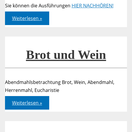
Sie können die Ausführungen
HIER NACHHÖREN!
Dienst
Weiterlesen »
beim
Abendmahl
Brot und Wein
Abendmahlsbetrachtung Brot, Wein, Abendmahl,
Herrenmahl, Eucharistie
Brot
Weiterlesen »
und
Wein