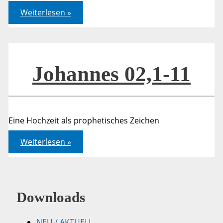
1.
Weiterlesen »
Korinther
11,17-
34
Johannes 02,1-11
Eine Hochzeit als prophetisches Zeichen
Johannes
Weiterlesen »
02,1-
11
Downloads
NEU / AKTUELL