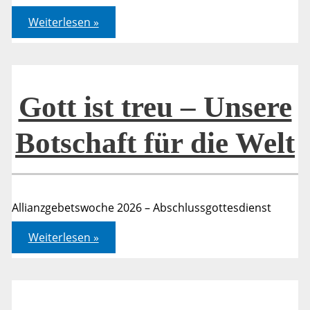
Gott
Weiterlesen »
ist
treu
–
Unsere
Botschaft
für
die
Gott ist treu – Unsere
Welt
Botschaft für die Welt
Allianzgebetswoche 2026 – Abschlussgottesdienst
Gott
Weiterlesen »
ist
treu
–
Unsere
Botschaft
für