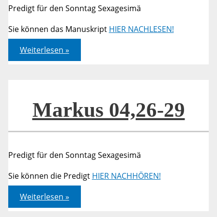
Predigt für den Sonntag Sexagesimä
Sie können das Manuskript
HIER NACHLESEN!
Markus
Weiterlesen »
04,26-
29
Markus 04,26-29
Predigt für den Sonntag Sexagesimä
Sie können die Predigt
HIER NACHHÖREN!
Markus
Weiterlesen »
04,26-
29