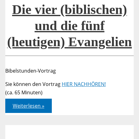
Evangelien
Die vier (biblischen)
und die fünf
(heutigen) Evangelien
Bibelstunden-Vortrag
Sie können den Vortrag
HIER NACHHÖREN!
(ca. 65 Minuten)
Die
Weiterlesen »
vier
(biblischen)
und
die
fünf
(heutigen)
Evangelien