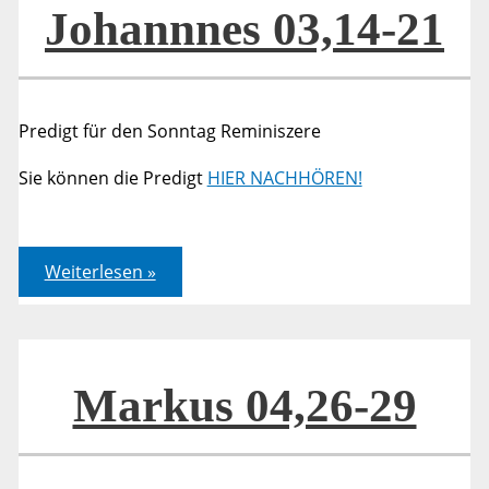
Johannnes 03,14-21
Predigt für den Sonntag Reminiszere
Sie können die Predigt
HIER NACHHÖREN!
Johannnes
Weiterlesen »
03,14-
21
Markus 04,26-29