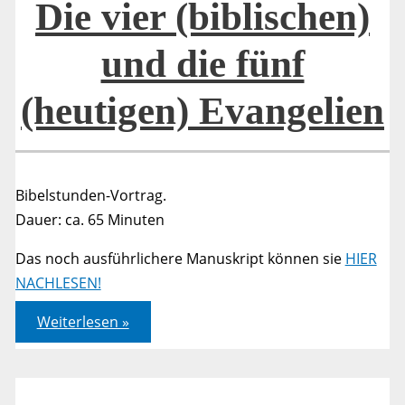
die
Die vier (biblischen)
Welt
und die fünf
(heutigen) Evangelien
Bibelstunden-Vortrag.
Dauer: ca. 65 Minuten
Das noch ausführlichere Manuskript können sie
HIER
NACHLESEN!
Die
Weiterlesen »
vier
(biblischen)
und
die
fünf
(heutigen)