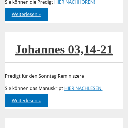
Sie können die Predigt
HIER NACHHÖREN!
Johannes
Weiterlesen »
18,28
–
19,6
Johannes 03,14-21
Predigt für den Sonntag Reminiszere
Sie können das Manuskript
HIER NACHLESEN!
Johannes
Weiterlesen »
03,14-
21