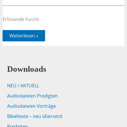
Erlösende Furcht
Philipper
Weiterlesen »
2,12-
13
Downloads
NEU / AKTUELL
Audiodateien Predigten
Audiodateien Vorträge
Bibeltexte – neu übersetzt
Predigten