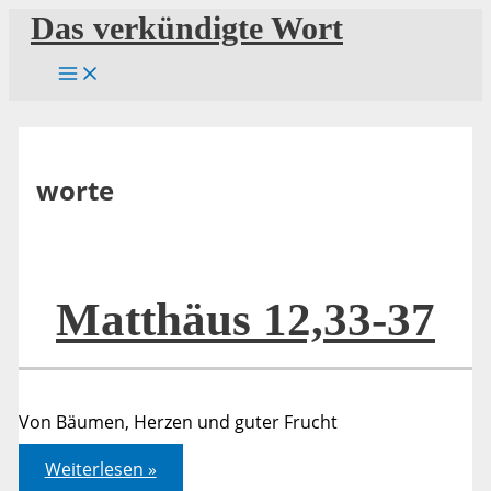
Zum
Das verkündigte Wort
Inhalt
springen
worte
Matthäus 12,33-37
Von Bäumen, Herzen und guter Frucht
Matthäus
Weiterlesen »
12,33-