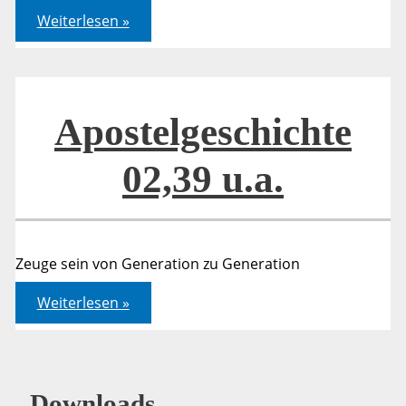
Johannes
Weiterlesen »
15,26
–
16,4
Apostelgeschichte
02,39 u.a.
Zeuge sein von Generation zu Generation
Apostelgeschichte
Weiterlesen »
02,39
u.a.
Downloads