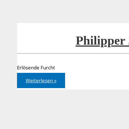
Philipper
Erlösende Furcht
Philipper
Weiterlesen »
2,12-
13