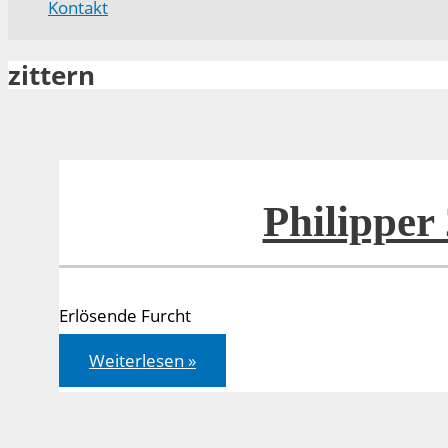
Kontakt
zittern
Philipper
Erlösende Furcht
Philipper
Weiterlesen »
2,12-
13