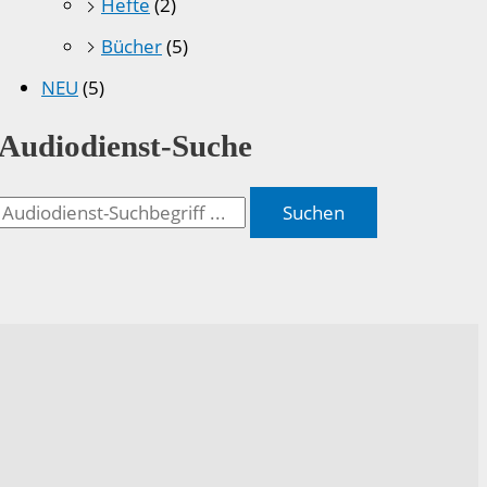
Hefte
(2)
Bücher
(5)
NEU
(5)
Audiodienst-Suche
Suchen