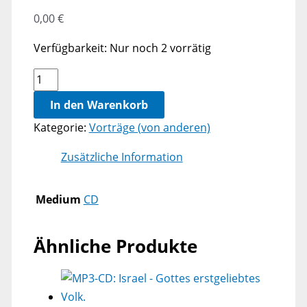
0,00
€
Verfügbarkeit:
Nur noch 2 vorrätig
David
Jaffin,
In den Warenkorb
Das
Kategorie:
Vorträge (von anderen)
biblische
Gottesbild
Zusätzliche Information
Menge
Medium
CD
Ähnliche Produkte