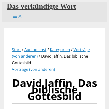
Zum
Das verkündigte Wort
Inhalt
springen
Start
/
Audiodienst
/
Kategorien
/
Vorträge
(von anderen)
/ David Jaffin, Das biblische
Gottesbild
Vorträge (von anderen)
David Jaffin, Das
biblische
Gottesbild