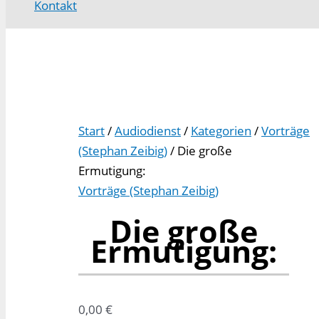
Kontakt
Start
/
Audiodienst
/
Kategorien
/
Vorträge
(Stephan Zeibig)
/ Die große
Ermutigung:
Vorträge (Stephan Zeibig)
Die große
Ermutigung:
0,00
€