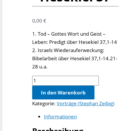
0,00
€
1. Tod – Gottes Wort und Geist –
Leben: Predigt über Hesekiel 37,1-14
2. Israels Wiederauferweckung:
Bibelarbeit über Hesekiel 37,1-14.21-
28 u.a.
Gottes
Wort
In den Warenkorb
und
Kategorie:
Vorträge (Stephan Zeibig)
tote
Knochen:
Informationen
Hesekiel
37
Beschreibung