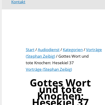
Kontakt
Start
/
Audiodienst
/
Kategorien
/
Vorträge
(Stephan Zeibig)
/ Gottes Wort und
tote Knochen: Hesekiel 37
Vorträge (Stephan Zeibig)
Gottes Wort
und tote
Knochen:
Hesekiel 37