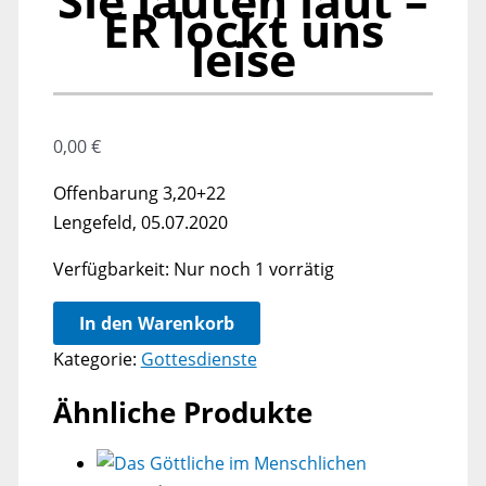
Sie läuten laut –
ER lockt uns
leise
0,00
€
Offenbarung 3,20+22
Lengefeld, 05.07.2020
Verfügbarkeit:
Nur noch 1 vorrätig
Gottesdienst
In den Warenkorb
zur
Kategorie:
Gottesdienste
Glockenweihe:
Sie
Ähnliche Produkte
läuten
laut