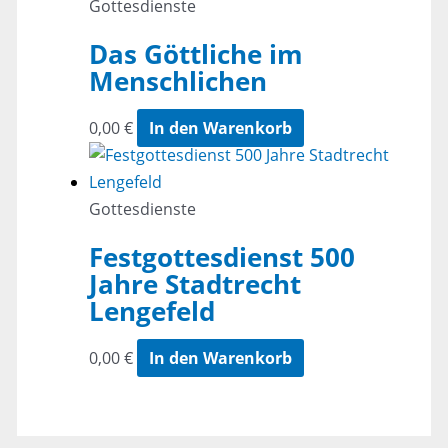
-
Gottesdienste
ER
Das Göttliche im
lockt
Menschlichen
uns
leise
0,00
€
In den Warenkorb
Menge
Gottesdienste
Festgottesdienst 500
Jahre Stadtrecht
Lengefeld
0,00
€
In den Warenkorb