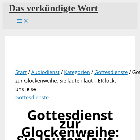
Zum
Das verkündigte Wort
Inhalt
springen
Start
/
Audiodienst
/
Kategorien
/
Gottesdienste
/ Go
zur Glockenweihe: Sie läuten laut – ER lockt
uns leise
Gottesdienste
Gottesdienst
zur
Glockenweihe: