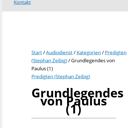
Kontakt
Start
/
Audiodienst
/
Kategorien
/
Predigten
(Stephan Zeibig)
/ Grundlegendes von
Paulus (1)
Predigten (Stephan Zeibig)
Grundlegendes
von Paulus
(1)