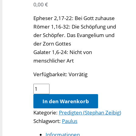
0,00
€
Epheser 2,17-22: Bei Gott zuhause
Römer 1,16-32: Die Schöpfung und
der Schöpfer. Das Evangelium und
der Zorn Gottes
Galater 1,6-24: Nicht von
menschlicher Art
Verfügbarkeit:
Vorrätig
Grundlegendes
von
In den Warenkorb
Paulus
Kategorie:
Predigten (Stephan Zeibig)
(1)
Schlagwort:
Paulus
Menge
Informationen