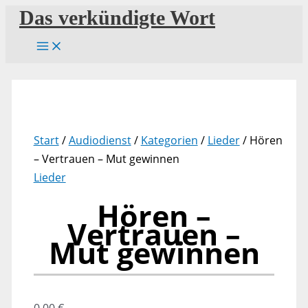
Zum
Das verkündigte Wort
Inhalt
springen
Start
/
Audiodienst
/
Kategorien
/
Lieder
/ Hören
– Vertrauen – Mut gewinnen
Lieder
Hören –
Vertrauen –
Mut gewinnen