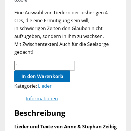
0,00
€
Eine Auswahl von Liedern der bisherigen 4
CDs, die eine Ermutigung sein will,
in schwierigen Zeiten den Glauben nicht
aufzugeben, sondern in ihm zu wachsen.
Mit Zwischentexten! Auch für die Seelsorge
gedacht!
Hören
-
In den Warenkorb
Vertrauen
Kategorie:
Lieder
-
Mut
Informationen
gewinnen
Beschreibung
Menge
Lieder und Texte von Anne & Stephan Zeibig