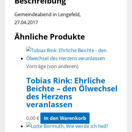
Beschreibung
dieser
Welt?
Gemeindeabend in Lengefeld,
Hat
27.04.2017
die
Reformation
Ähnliche Produkte
damit
etwas
zu
tun?
Vorträge (von anderen)
Menge
Tobias Rink: Ehrliche
Beichte – den Ölwechsel
des Herzens
veranlassen
0,00
€
In den Warenkorb