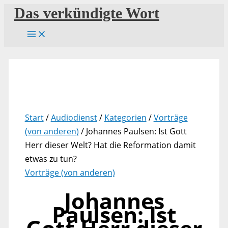
Zum
Das verkündigte Wort
Inhalt
springen
Start
/
Audiodienst
/
Kategorien
/
Vorträge
(von anderen)
/ Johannes Paulsen: Ist Gott
Herr dieser Welt? Hat die Reformation damit
etwas zu tun?
Vorträge (von anderen)
Johannes
Paulsen: Ist