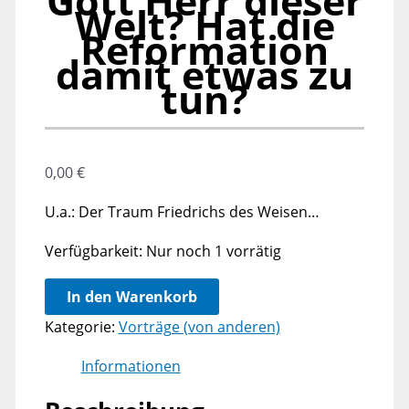
Gott Herr dieser
Welt? Hat die
Reformation
damit etwas zu
tun?
0,00
€
U.a.: Der Traum Friedrichs des Weisen…
Verfügbarkeit:
Nur noch 1 vorrätig
Johannes
In den Warenkorb
Paulsen:
Kategorie:
Vorträge (von anderen)
Ist
Gott
Informationen
Herr