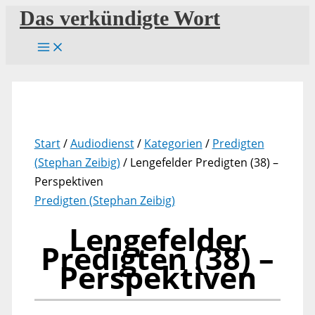
Zum
Das verkündigte Wort
Inhalt
springen
Start
/
Audiodienst
/
Kategorien
/
Predigten
(Stephan Zeibig)
/ Lengefelder Predigten (38) –
Perspektiven
Predigten (Stephan Zeibig)
Lengefelder
Predigten (38) –
Perspektiven