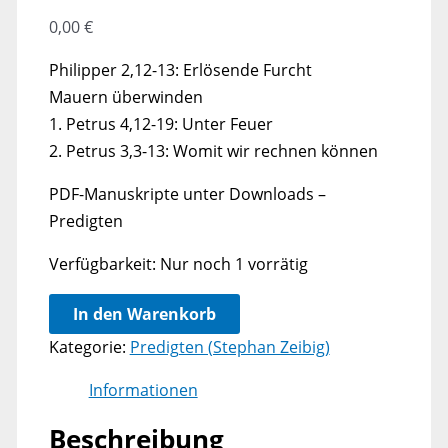
0,00
€
Philipper 2,12-13: Erlösende Furcht
Mauern überwinden
1. Petrus 4,12-19: Unter Feuer
2. Petrus 3,3-13: Womit wir rechnen können
PDF-Manuskripte unter Downloads –
Predigten
Verfügbarkeit:
Nur noch 1 vorrätig
Lengefelder
In den Warenkorb
Predigten
Kategorie:
Predigten (Stephan Zeibig)
(38)
-
Informationen
Perspektiven
Beschreibung
Menge