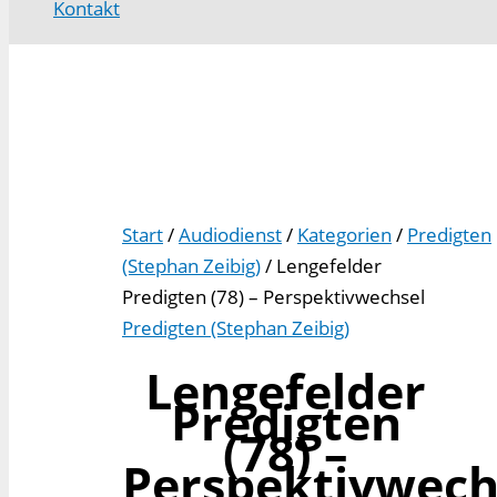
Kontakt
Start
/
Audiodienst
/
Kategorien
/
Predigten
(Stephan Zeibig)
/ Lengefelder
Predigten (78) – Perspektivwechsel
Predigten (Stephan Zeibig)
Lengefelder
Predigten
(78) –
Perspektivwech