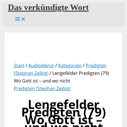
Zum
Das verkündigte Wort
Inhalt
springen
Start
/
Audiodienst
/
Kategorien
/
Predigten
(Stephan Zeibig)
/ Lengefelder Predigten (79)
Wo Gott ist – und wo nicht
Predigten (Stephan Zeibig)
Lengefelder
Predigten (79)
Wo Gott ist –