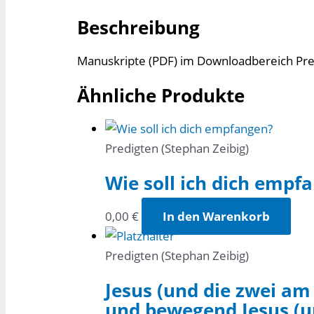
-
Beschreibung
Wahrheit
-
Manuskripte (PDF) im Downloadbereich Pre
Licht
Menge
Ähnliche Produkte
Predigten (Stephan Zeibig)
Wie soll ich dich empf
0,00
€
In den Warenkorb
Predigten (Stephan Zeibig)
Jesus (und die zwei am
und bewegend Jesus (un