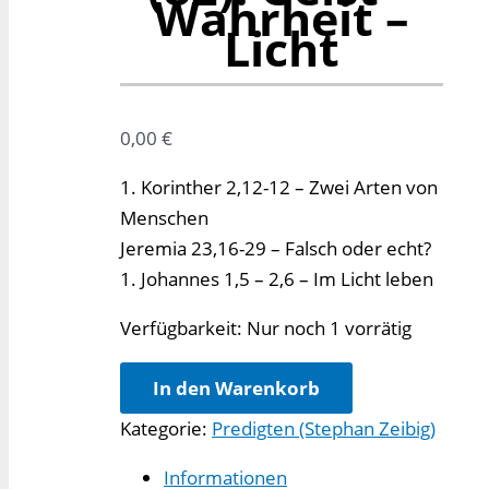
Wahrheit –
Licht
0,00
€
1. Korinther 2,12-12 – Zwei Arten von
Menschen
Jeremia 23,16-29 – Falsch oder echt?
1. Johannes 1,5 – 2,6 – Im Licht leben
Verfügbarkeit:
Nur noch 1 vorrätig
Lengefelder
In den Warenkorb
Predigten
Kategorie:
Predigten (Stephan Zeibig)
(82):
Geist
Informationen