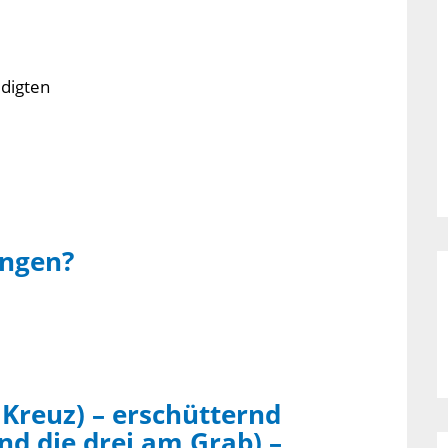
digten
angen?
 Kreuz) – erschütternd
d die drei am Grab) –