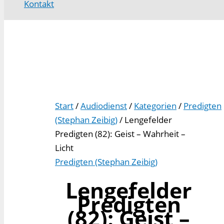
Kontakt
Start
/
Audiodienst
/
Kategorien
/
Predigten
(Stephan Zeibig)
/ Lengefelder
Predigten (82): Geist – Wahrheit –
Licht
Predigten (Stephan Zeibig)
Lengefelder
Predigten
(82): Geist –