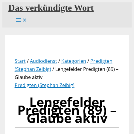
Zum
Das verkündigte Wort
Inhalt
springen
Start
/
Audiodienst
/
Kategorien
/
Predigten
(Stephan Zeibig)
/ Lengefelder Predigten (89) –
Glaube aktiv
Predigten (Stephan Zeibig)
Lengefelder
Predigten (89) –
Glaube aktiv