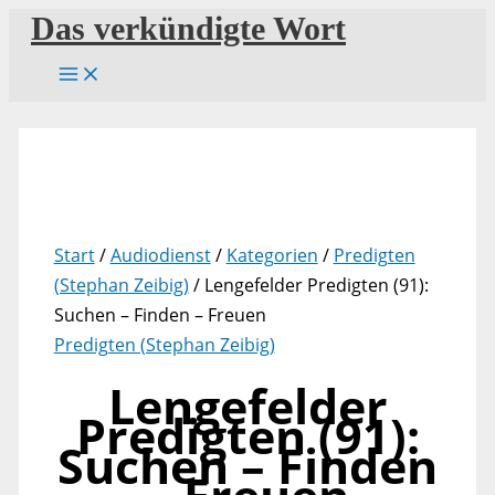
Zum
Das verkündigte Wort
Inhalt
springen
Start
/
Audiodienst
/
Kategorien
/
Predigten
(Stephan Zeibig)
/ Lengefelder Predigten (91):
Suchen – Finden – Freuen
Predigten (Stephan Zeibig)
Lengefelder
Predigten (91):
Suchen – Finden