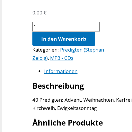
0,00
€
MP3-
CD:
In den Warenkorb
Gottes
Kategorien:
Predigten (Stephan
Wort
Zeibig)
,
MP3 - CDs
im
Kirchenjahr
Informationen
Menge
Beschreibung
40 Predigten: Advent, Weihnachten, Karfreita
Kirchweih, Ewigkeitssonntag
Ähnliche Produkte