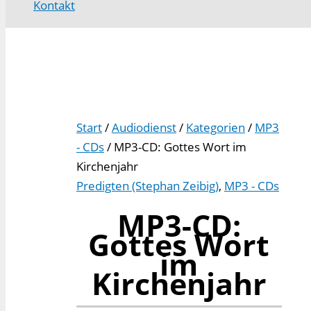
Kontakt
Start
/
Audiodienst
/
Kategorien
/
MP3
- CDs
/ MP3-CD: Gottes Wort im
Kirchenjahr
Predigten (Stephan Zeibig)
,
MP3 - CDs
MP3-CD:
Gottes Wort
im
Kirchenjahr