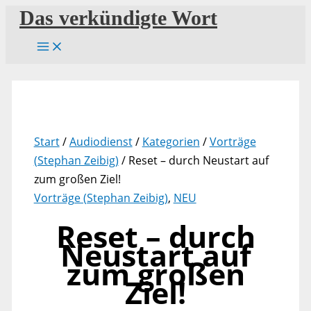
Zum
Das verkündigte Wort
Inhalt
springen
Start
/
Audiodienst
/
Kategorien
/
Vorträge
(Stephan Zeibig)
/ Reset – durch Neustart auf
zum großen Ziel!
Vorträge (Stephan Zeibig)
,
NEU
Reset – durch
Neustart auf
zum großen
Ziel!