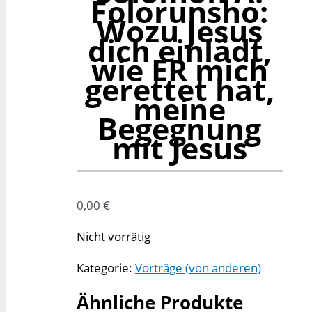
Folorunsho:
Wozu Jesus
dich einlädt,
wie ER mich
gerettet hat,
meine
Begegnung
mit Jesus
0,00
€
Nicht vorrätig
Kategorie:
Vorträge (von anderen)
Ähnliche Produkte