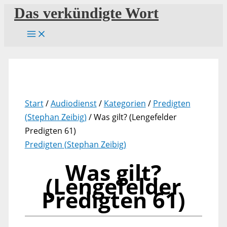
Zum
Das verkündigte Wort
Inhalt
springen
Start
/
Audiodienst
/
Kategorien
/
Predigten
(Stephan Zeibig)
/ Was gilt? (Lengefelder
Predigten 61)
Predigten (Stephan Zeibig)
Was gilt?
(Lengefelder
Predigten 61)