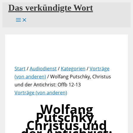
Zum
Das verkündigte Wort
Inhalt
springen
Start
/
Audiodienst
/
Kategorien
/
Vorträge
(von anderen)
/ Wolfang Putschky, Christus
und der Antichrist: Offb 12-13
Vorträge (von anderen)
Wolfang
Putschky,
Christus und