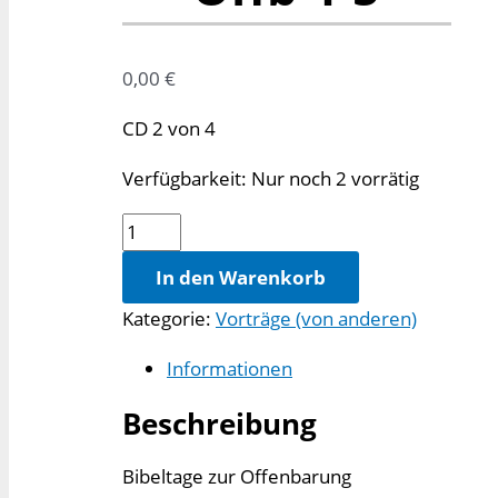
0,00
€
CD 2 von 4
Verfügbarkeit:
Nur noch 2 vorrätig
Wolfgang
Putschky,
In den Warenkorb
Jesus
Kategorie:
Vorträge (von anderen)
regiert:
Offb
Informationen
4-
5
Beschreibung
Menge
Bibeltage zur Offenbarung