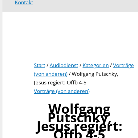
Kontakt
Start
/
Audiodienst
/
Kategorien
/
Vorträge
(von anderen)
/ Wolfgang Putschky,
Jesus regiert: Offb 4-5
Vorträge (von anderen)
Wolfgang
Putschky,
Jesus regiert:
Offb 4-5