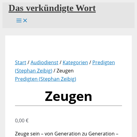
Zum
Das verkündigte Wort
Inhalt
springen
Start
/
Audiodienst
/
Kategorien
/
Predigten
(Stephan Zeibig)
/ Zeugen
Predigten (Stephan Zeibig)
Zeugen
0,00
€
Zeuge sein – von Generation zu Generation –