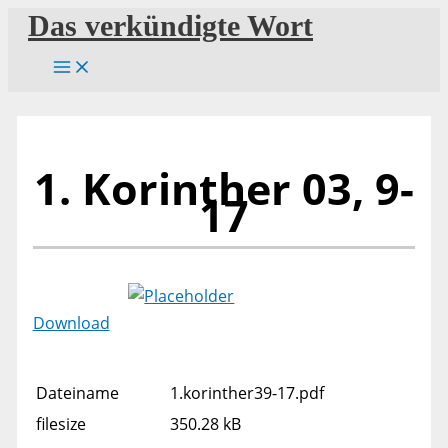
Zum
Das verkündigte Wort
Inhalt
springen
1. Korinther 03, 9-
17
Download
Dateiname
1.korinther39-17.pdf
filesize
350.28 kB