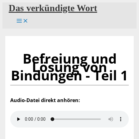
Zum
Das verkündigte Wort
Inhalt
springen
Befreiung und
Lösung von
Bindungen - Teil 1
Audio-Datei direkt anhören: