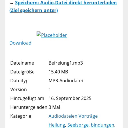
→
Speichern: Audio-Datei direkt herunterladen
(Ziel speichern unter)
Download
Dateiname
Befreiung1.mp3
Dateigröße
15,40 MB
Dateityp
MP3-Audiodatei
Version
1
Hinzugefügt am
16. September 2025
Heruntergeladen
3 Mal
Kategorie
Audiodateien Vorträge
Heilung
,
Seelsorge
,
bindungen
,