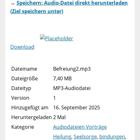
→
Speichern: Audio-Datei direkt herunterladen
(Ziel speichern unter)
Download
Dateiname
Befreiung2.mp3
Dateigröße
7,40 MB
Dateityp
MP3-Audiodatei
Version
1
Hinzugefügt am
16. September 2025
Heruntergeladen
2 Mal
Kategorie
Audiodateien Vorträge
Heilung
,
Seelsorge
,
bindungen
,