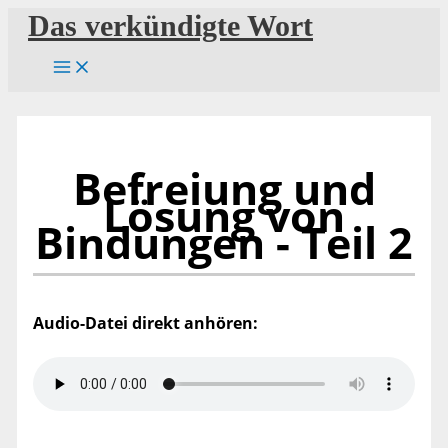
Zum
Das verkündigte Wort
Inhalt
springen
Befreiung und
Lösung von
Bindungen - Teil 2
Audio-Datei direkt anhören: