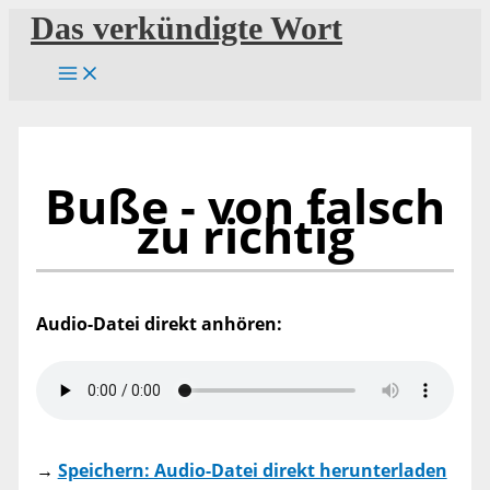
Zum
Das verkündigte Wort
Inhalt
springen
Buße - von falsch
zu richtig
Audio-Datei direkt anhören:
→
Speichern: Audio-Datei direkt herunterladen