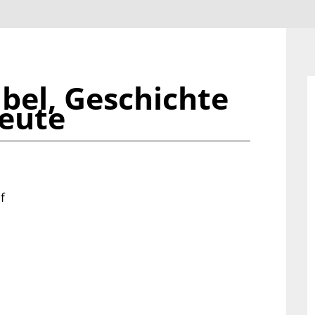
ibel, Geschichte
eute
f