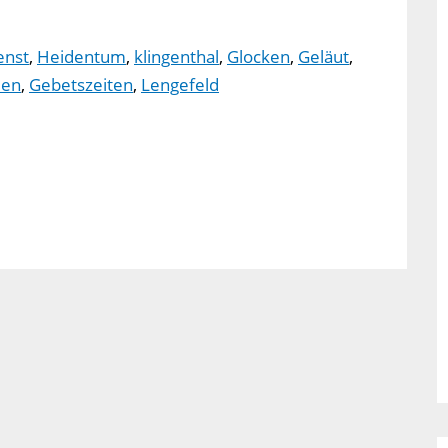
enst
,
Heidentum
,
klingenthal
,
Glocken
,
Geläut
,
len
,
Gebetszeiten
,
Lengefeld