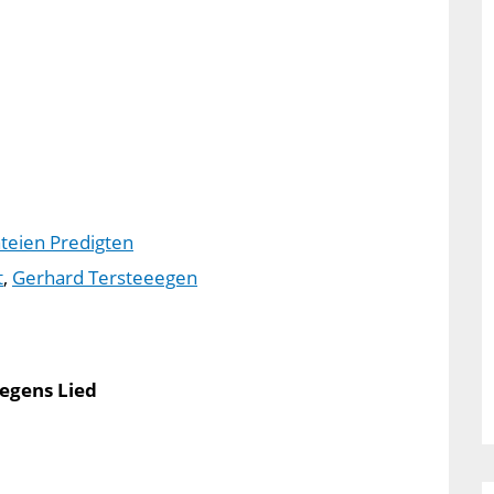
teien Predigten
t
,
Gerhard Tersteeegen
egens Lied