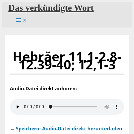
Zum
Das verkündigte Wort
Inhalt
springen
Hebräer 11,1-2.8-
12.39-40; 12,1-3
Audio-Datei direkt anhören:
→
Speichern: Audio-Datei direkt herunterladen