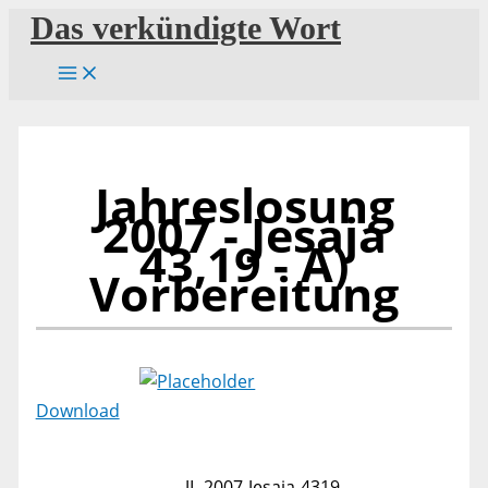
Zum
Das verkündigte Wort
Inhalt
springen
Jahreslosung
2007 - Jesaja
43,19 - A)
Vorbereitung
Download
JL-2007-Jesaja-4319-