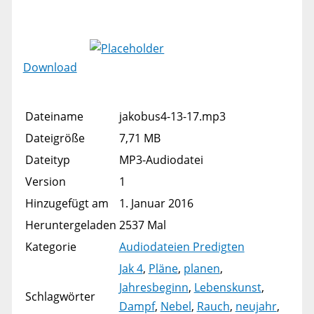
Download
Dateiname
jakobus4-13-17.mp3
Dateigröße
7,71 MB
Dateityp
MP3-Audiodatei
Version
1
Hinzugefügt am
1. Januar 2016
Heruntergeladen
2537 Mal
Kategorie
Audiodateien Predigten
Jak 4
,
Pläne
,
planen
,
Jahresbeginn
,
Lebenskunst
,
Schlagwörter
Dampf
,
Nebel
,
Rauch
,
neujahr
,