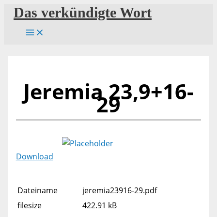
Zum
Das verkündigte Wort
Inhalt
springen
Jeremia 23,9+16-
29
Download
Dateiname
jeremia23916-29.pdf
filesize
422.91 kB