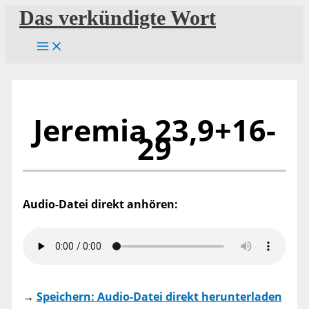
Zum
Das verkündigte Wort
Inhalt
springen
Jeremia 23,9+16-
29
Audio-Datei direkt anhören:
→
Speichern: Audio-Datei direkt herunterladen