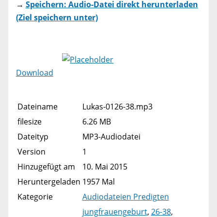
→
Speichern: Audio-Datei direkt herunterladen
(Ziel speichern unter)
Download
Dateiname
Lukas-0126-38.mp3
filesize
6.26 MB
Dateityp
MP3-Audiodatei
Version
1
Hinzugefügt am
10. Mai 2015
Heruntergeladen
1957 Mal
Kategorie
Audiodateien Predigten
jungfrauengeburt
,
26-38
,