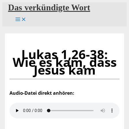
Zum
Das verkündigte Wort
Inhalt
springen
Lukas 1,26-38:
Wie es kam, dass
Jesus kam
Audio-Datei direkt anhören: