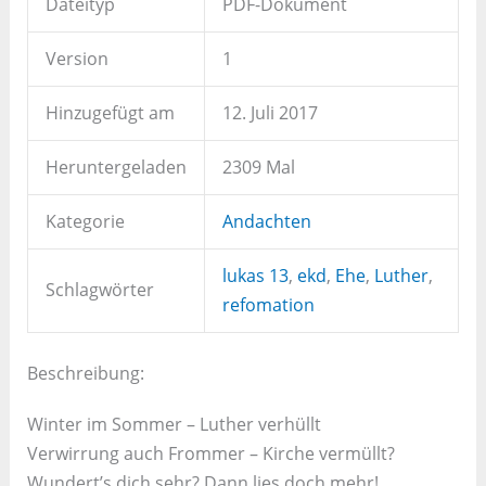
Dateityp
PDF-Dokument
Version
1
Hinzugefügt am
12. Juli 2017
Heruntergeladen
2309 Mal
Kategorie
Andachten
lukas 13
,
ekd
,
Ehe
,
Luther
,
Schlagwörter
refomation
Beschreibung:
Winter im Sommer – Luther verhüllt
Verwirrung auch Frommer – Kirche vermüllt?
Wundert’s dich sehr? Dann lies doch mehr!