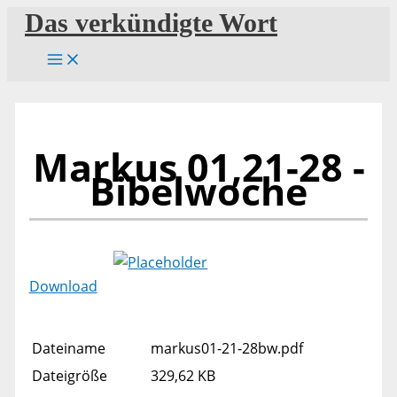
Zum
Das verkündigte Wort
Inhalt
springen
Markus 01,21-28 -
Bibelwoche
Download
Dateiname
markus01-21-28bw.pdf
Dateigröße
329,62 KB