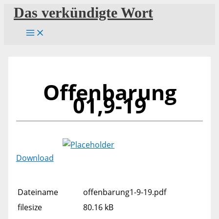
Zum
Das verkündigte Wort
Inhalt
springen
Offenbarung
01,9-19
Download
Dateiname
offenbarung1-9-19.pdf
filesize
80.16 kB