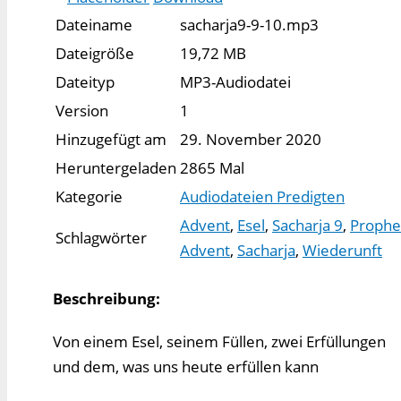
Dateiname
sacharja9-9-10.mp3
Dateigröße
19,72 MB
Dateityp
MP3-Audiodatei
Version
1
Hinzugefügt am
29. November 2020
Heruntergeladen
2865 Mal
Kategorie
Audiodateien Predigten
Advent
,
Esel
,
Sacharja 9
,
Prophe
Schlagwörter
Advent
,
Sacharja
,
Wiederunft
Beschreibung:
Von einem Esel, seinem Füllen, zwei Erfüllungen
und dem, was uns heute erfüllen kann