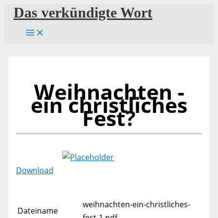
Zum
Das verkündigte Wort
Inhalt
springen
Weihnachten -
ein christliches
Fest?
Download
weihnachten-ein-christliches-
Dateiname
fest-1.pdf