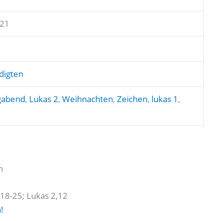
021
digten
igabend
,
Lukas 2
,
Weihnachten
,
Zeichen
,
lukas 1
,
n
,18-25; Lukas 2,12
!