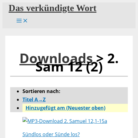
Zum
Das verkündigte Wort
Inhalt
springen
Downloads
> 2.
Sam 12 (2)
Sortieren nach:
Titel A→Z
Hinzugefügt am (Neuester oben)
2. Samuel 12,1-15a
Sündlos oder Sünde los?